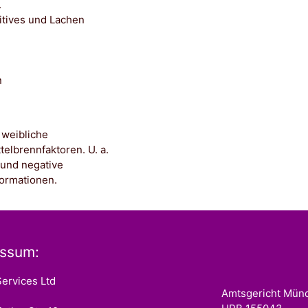
.
itives und Lachen
n
e
 weibliche
telbrennfaktoren. U. a.
 und negative
formationen.
ssum:
ervices Ltd
Amtsgericht Mün