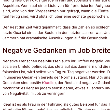
Häufig liegt der Fokus gerade in Führungspositionen nur auf 
Aspekten. Wenn auf einer Liste von fünf priorisierten Aufgaben
sind, wird von den Vorgesetzten nur gefragt, wann die Fünfte f
fünf fertig sind, wird plötzlich über eine sechste gesprochen.
Der Rest der Zeit wird gejammert, dass die Zahlen so schlech
letzte Quartal eines der Besten in den letzten Jahren war. U
Jammern hat dramatische Auswirkungen auf die Gesundheit.
Negative Gedanken im Job breite
Negative Menschen beeinflussen auch ihr Umfeld negativ. We
sozialen Umfeld befindet, das stets auf das Jammern und die
fokussiert ist, wird selbst von Tag zu Tag negativer werden. Da
in unseren Gedanken bereits der Normalzustand. Nur 3 % uns
Gedanken sind positiv (
Quelle
), der Rest sind negative Gedan
Nachricht: es liegt an jedem selbst daran, etwas zu ändern u
von Negativität im Job zu verringern.
Ideal ist es als Frau in der Führung als gutes Beispiel für das
Mitarbeiterführung gehört auch, möglichst für eine positive 