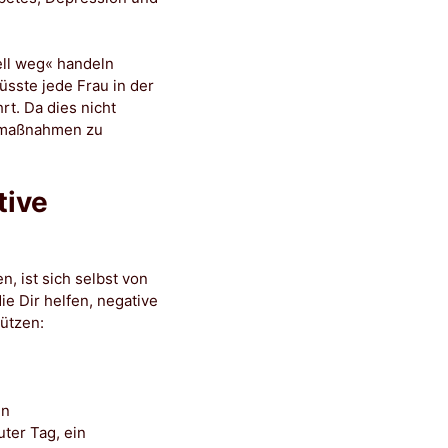
ll weg« handeln
üsste jede Frau in der
rt. Da dies nicht
utzmaßnahmen zu
ive
, ist sich selbst von
die Dir helfen, negative
ützen:
nn
uter Tag, ein