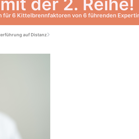
it der 2. Reihe!​
n für 6 Kittelbrennfaktoren von 6 führenden Experti
terführung auf Distanz