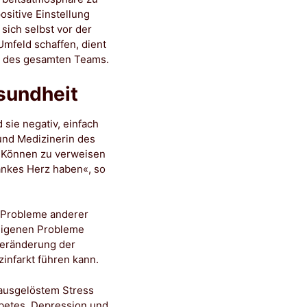
sitive Einstellung
sich selbst vor der
Umfeld schaffen, dient
it des gesamten Teams.
sundheit
 sie negativ, einfach
 und Medizinerin des
hr Können zu verweisen
rankes Herz haben«, so
e Probleme anderer
 eigenen Probleme
 Veränderung der
infarkt führen kann.
 ausgelöstem Stress
betes, Depression und