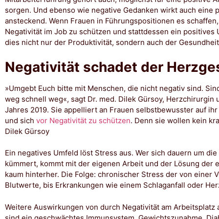
sorgen. Und ebenso wie negative Gedanken wirkt auch eine po
ansteckend. Wenn Frauen in Führungspositionen es schaffen, 
Negativität im Job zu schützen und stattdessen ein positives 
dies nicht nur der Produktivität, sondern auch der Gesundhe
Negativität schadet der Herzge
»Umgebt Euch bitte mit Menschen, die nicht negativ sind. Sind
weg schnell weg«, sagt Dr. med. Dilek Gürsoy, Herzchirurgin
Jahres 2019. Sie appelliert an Frauen selbstbewusster auf i
und sich
vor Negativität zu schützen
. Denn sie wollen kein k
Dilek Gürsoy
Ein negatives Umfeld löst Stress aus. Wer sich dauern um di
kümmert, kommt mit der eigenen Arbeit und der Lösung der
kaum hinterher. Die Folge: chronischer Stress der von einer
Blutwerte, bis Erkrankungen wie einem Schlaganfall oder Herz
Weitere Auswirkungen von durch Negativität am Arbeitsplatz
sind ein geschwächtes Immunsystem, Gewichtszunahme, Dia